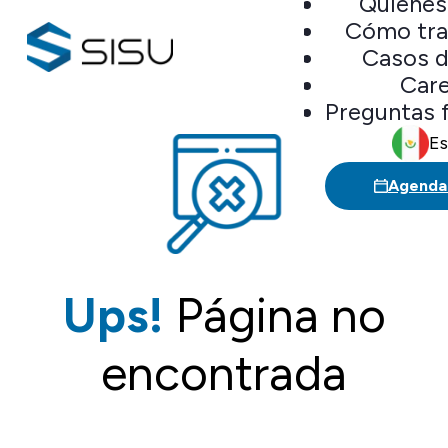
Quiene
Cómo tr
Casos d
Car
Preguntas 
Es
Agenda 
Ups!
Página no
encontrada